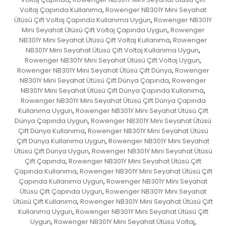
Voltaj Çapında Kullanıma
Rowenger NB301Y Mini Seyahat
,
Ütüsü Çift Voltaj Çapında Kullanıma Uygun
Rowenger NB301Y
,
Mini Seyahat Ütüsü Çift Voltaj Çapında Uygun
Rowenger
,
NB301Y Mini Seyahat Ütüsü Çift Voltaj Kullanıma
Rowenger
,
NB301Y Mini Seyahat Ütüsü Çift Voltaj Kullanıma Uygun
,
Rowenger NB301Y Mini Seyahat Ütüsü Çift Voltaj Uygun
,
Rowenger NB301Y Mini Seyahat Ütüsü Çift Dünya
Rowenger
,
NB301Y Mini Seyahat Ütüsü Çift Dünya Çapında
Rowenger
,
NB301Y Mini Seyahat Ütüsü Çift Dünya Çapında Kullanıma
,
Rowenger NB301Y Mini Seyahat Ütüsü Çift Dünya Çapında
Kullanıma Uygun
Rowenger NB301Y Mini Seyahat Ütüsü Çift
,
Dünya Çapında Uygun
Rowenger NB301Y Mini Seyahat Ütüsü
,
Çift Dünya Kullanıma
Rowenger NB301Y Mini Seyahat Ütüsü
,
Çift Dünya Kullanıma Uygun
Rowenger NB301Y Mini Seyahat
,
Ütüsü Çift Dünya Uygun
Rowenger NB301Y Mini Seyahat Ütüsü
,
Çift Çapında
Rowenger NB301Y Mini Seyahat Ütüsü Çift
,
Çapında Kullanıma
Rowenger NB301Y Mini Seyahat Ütüsü Çift
,
Çapında Kullanıma Uygun
Rowenger NB301Y Mini Seyahat
,
Ütüsü Çift Çapında Uygun
Rowenger NB301Y Mini Seyahat
,
Ütüsü Çift Kullanıma
Rowenger NB301Y Mini Seyahat Ütüsü Çift
,
Kullanıma Uygun
Rowenger NB301Y Mini Seyahat Ütüsü Çift
,
Uygun
Rowenger NB301Y Mini Seyahat Ütüsü Voltaj
,
,