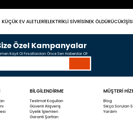
KÜÇÜK EV ALETLERİ
ELEKTRİKLİ SİVRİSİNEK ÖLDÜRÜCÜ
KİŞİ
Size Özel Kampanyalar
men Kayıt Ol Fırsatlardan Önce Sen Haberdar Ol!
İ
BİLGİLENDİRME
MÜŞTERİ HİZ
arı
Teslimat Koşulları
Blog
mı
Güvenli Alışveriş
Sıkça Sorulan S
esi
Üyelik İşlemleri
Yardım
Garanti Şartları