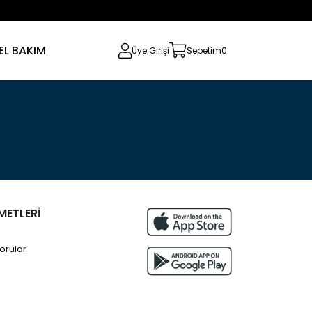
SEL BAKIM
Üye Girişi
Sepetim
0
METLERİ
orular